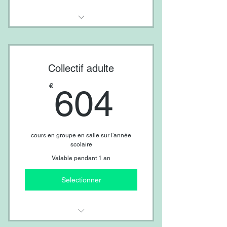
Piano
Guitare
Collectif adulte
Saxophone
604€
€
Flûte
604
Clarinette
Violon
cours en groupe en salle sur l'année
Ukulélé
scolaire
Accordéon
Valable pendant 1 an
Chant
Selectionner
Anglais
Espagnol
Chinois