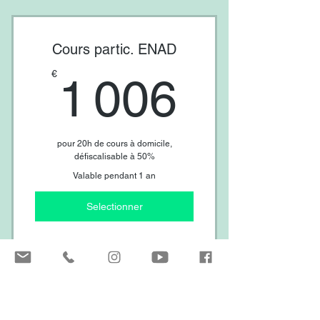
Théâtre
Dessin/Peinture
Cours partic. ENAD
Bande dessinée
1 006
€
Photo
1 006
Cinéma
Ecriture créative
pour 20h de cours à domicile,
Yoga
défiscalisable à 50%
Valable pendant 1 an
Selectionner
Piano
Guitare