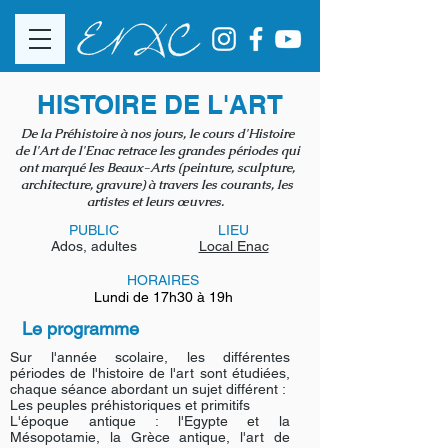
HISTOIRE DE L'ART
De la Préhistoire à nos jours, le cours d'Histoire
de l'Art de l'Enac retrace les grandes périodes qui
ont marqué les Beaux-Arts (peinture, sculpture,
architecture, gravure) à travers les courants, les
artistes et leurs
œuvres
.
PUBLIC
LIEU
Ados, adultes
Local Enac
HORAIRES
Lundi de 17h30 à 19h
Le programme
Sur l'année scolaire, les différentes
périodes de l'histoire de l'art sont étudiées,
chaque séance abordant un sujet différent :
Les peuples préhistoriques et primitifs
L'époque antique : l'Egypte et la
Mésopotamie
, l
a Grèce antique
, l
'art de