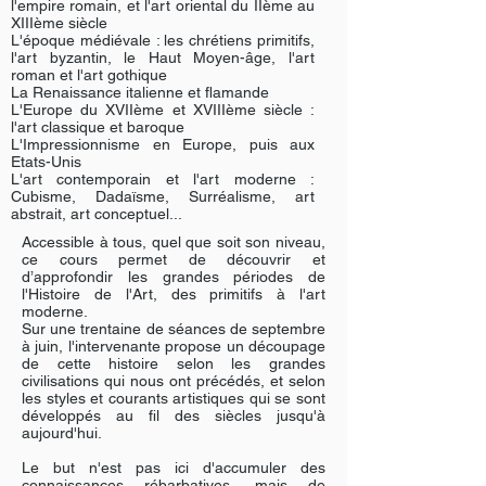
l'empire romain
, et l
'art oriental du IIème au
XIIIème siècle
L'époque médiévale : les chrétiens primitifs,
l'art byzantin, le Haut Moyen-âge, l'art
roman et l'art gothique
La Renaissance italienne et flamande
L'Europe du XVIIème et XVIIIème siècle :
l'art classique et baroque
L'Impressionnisme en Europe, puis aux
Etats-Unis
L'art contemporain et l'art moderne :
Cubisme, Dadaïsme, Surréalisme, art
abstrait, art conceptuel...
Accessible à tous, quel que soit son niveau,
ce cours permet de découvrir et
d’approfondir les grandes périodes de
l'Histoire de l'Art, des primitifs à l'art
moderne.
Sur une trentaine de séances de septembre
à juin, l'intervenante propose un découpage
de cette histoire selon les grandes
civilisations qui nous ont précédés, et selon
les styles et courants artistiques qui se sont
développés au fil des siècles jusqu'à
aujourd'hui.
Le but n'est pas ici d'accumuler des
connaissances rébarbatives, mais de