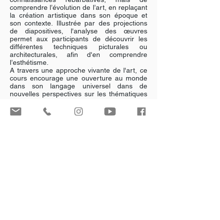
comprendre l’évolution de l’art, en replaçant
la création artistique dans son époque et
son contexte. Illustrée par des projections
de diapositives, l'analyse des œuvres
permet aux participants de découvrir les
différentes techniques picturales ou
architecturales, afin d'en comprendre
l’esthétisme.
A travers une approche vivante de l'art, ce
cours encourage une ouverture au monde
dans son langage universel dans de
nouvelles perspectives sur les thématiques
variées que proposent les différents
mouvements artistiques.
Télécharger le formulaire d'inscription
NATHALIE
PEDEMONTE
Professeure
d'Histoire de l'Art