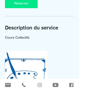
i
Réserver
n
Description du service
Cours Collectifs
Coordonnées