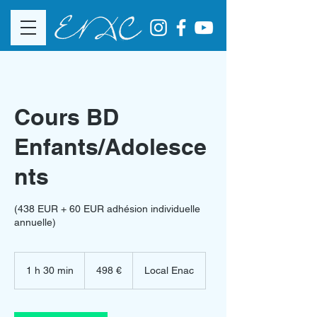
Cours BD
Enfants/Adolesce
nts
(438 EUR + 60 EUR adhésion individuelle
annuelle)
498
euros
1 h 30 min
1
498 €
Local Enac
3
0
m